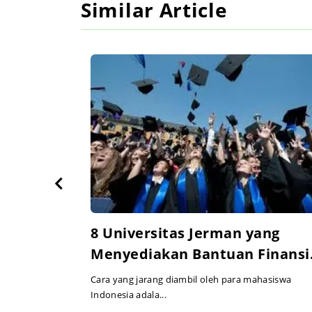
Similar Article
8 Universitas Jerman yang
h di
Menyediakan Bantuan Finansi
Selama Masa Studi
Cara yang jarang diambil oleh para mahasiswa
itas.
Indonesia adala...