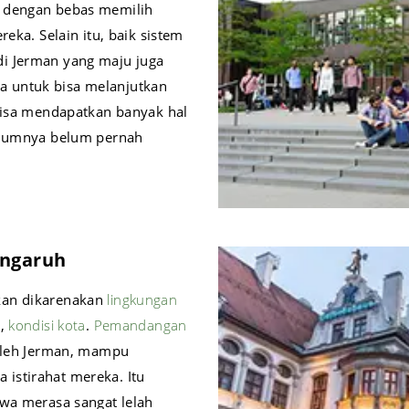
a dengan bebas memilih
eka. Selain itu, baik sistem
i Jerman yang maju juga
 untuk bisa melanjutkan
 bisa mendapatkan banyak hal
belumnya belum pernah
engaruh
kan dikarenakan
lingkungan
a,
kondisi kota
.
Pemandangan
 oleh Jerman, mampu
istirahat mereka. Itu
swa merasa sangat lelah