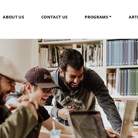
ABOUT US
CONTACT US
PROGRAMS
ART
PROGAM AGEN PENDIDIKAN JERMAN
PROGRAM BAHAS
Kursus Bahasa Ingg
Kursus Percakapan 
English For Specifi
Kursus Persiapan 
Kursus Persiapan T
PROGRAM BAHASA JERMAN
SEMUA PROGRAM
Kursus Bahasa Jerman
Kursus Percakapan Bahasa Jerman (Deutsch Konversation)