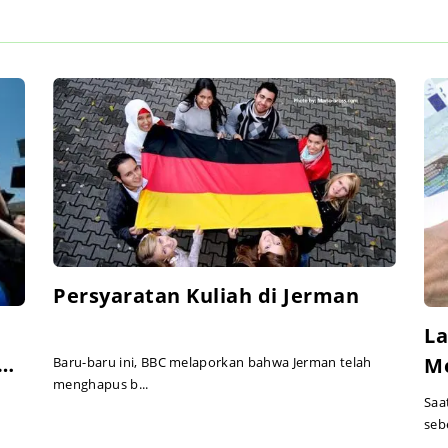
Persyaratan Kuliah di Jerman
L
al
Me
Baru-baru ini, BBC melaporkan bahwa Jerman telah
menghapus b...
Saa
seb