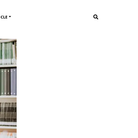
ICLE
A INGGRIS
INFO BAHASA INGGRIS DAN JERMAN
ris
FAQ
Bahasa Inggris (English Conversation)
Informasi Umum
c Purpose (ESP)
Tips dan Trik
TOEFL
INFO ENGLISH HUT
OEIC
Profil Pengajar
 KURSUS BAHASA