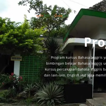
Pro
Program kursus Bahasa Inggris y
bimbingan belajar Bahasa Inggris 
kursus percakapan Bahasa Inggris ba
dan lain-lain. English Hut juga mem