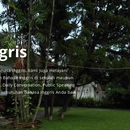
ICLE
gris
A INGGRIS
INFO BAHASA INGGRIS DAN JERMAN
ris
FAQ
hasa Inggris, kami juga melayani
Bahasa Inggris (English Conversation)
Informasi Umum
n Bahasa Inggris di sekolah maupun
c Purpose (ESP)
Tips dan Trik
 Daily Conversation, Public Speaking
TOEFL
INFO ENGLISH HUT
m kebutuhan Bahasa Inggris Anda baik
OEIC
Profil Pengajar
 KURSUS BAHASA