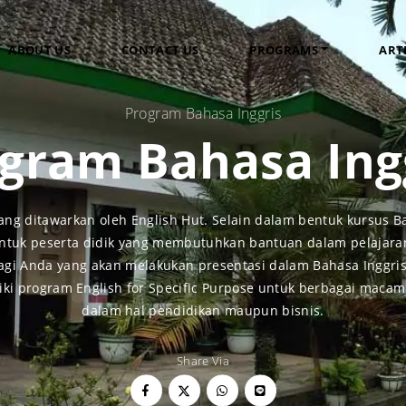
ABOUT US
CONTACT US
PROGRAMS
ART
Program Bahasa Inggris
gram Bahasa Ing
PROGAM AGEN PENDIDIKAN JERMAN
PROGRAM BAHAS
Kursus Bahasa Ingg
ang ditawarkan oleh English Hut. Selain dalam bentuk kursus Ba
Kursus Percakapan 
untuk peserta didik yang membutuhkan bantuan dalam pelajara
English For Specifi
gi Anda yang akan melakukan presentasi dalam Bahasa Inggris,
Kursus Persiapan 
iliki program English for Specific Purpose untuk berbagai maca
Kursus Persiapan T
dalam hal pendidikan maupun bisnis.
PROGRAM BAHASA JERMAN
SEMUA PROGRAM
Share Via
Kursus Bahasa Jerman
Kursus Percakapan Bahasa Jerman (Deutsch Konversation)