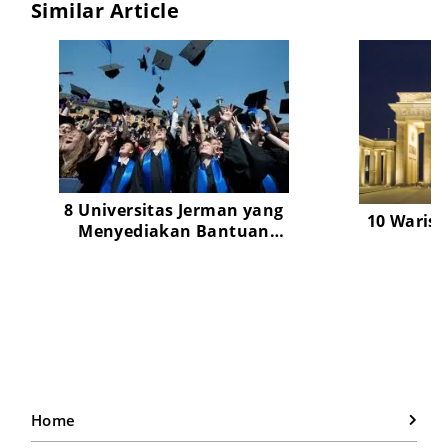
Similar Article
8 Universitas Jerman yang
10 Waris
Menyediakan Bantuan
d
Finansial Selama Masa
Studi
Home