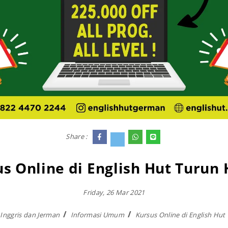
Kursus Sertifikasi Bahasa Jerman (A1 –C2)
Share :
s Online di English Hut Turun
Friday, 26 Mar 2021
 Inggris dan Jerman
Informasi Umum
Kursus Online di English Hut