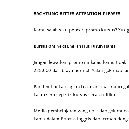
!!ACHTUNG BITTE!! ATTENTION PLEASE!!
Kamu salah satu pencari promo kursus? Yuk ga
Kursus Online di English Hut Turun Harga
Jangan lewatkan promo ini kalau kamu tidak i
225.000 dari biaya normal. Yakin gak mau la
Pandemi bukan lagi deh alasan buat kamu gak
kalah seru sepertk kursus secara offline.
Media pembelajaran yang unik dan gak muda
kamu dalam Bahasa Inggris dan Jerman denga