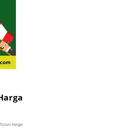
 Harga
 Turun Harga