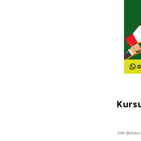
Kursu
Info Bahasa