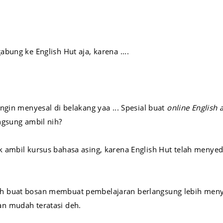
bung ke English Hut aja, karena ....
ngin menyesal di belakang yaa ... Spesial buat
online English
ngsung ambil nih?
 ambil kursus bahasa asing, karena English Hut telah menyed
h buat bosan membuat pembelajaran berlangsung lebih menye
n mudah teratasi deh.