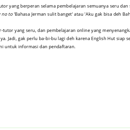
 tutor yang berperan selama pembelajaran semuanya seru da
 no to
'Bahasa Jerman sulit banget' atau 'Aku gak bisa deh Bah
r-tutor yang seru, dan pembelajaran online yang menyenangk
nya. Jadi, gak perlu ba-bi-bu lagi deh karena English Hut s
ini untuk informasi dan pendaftaran.