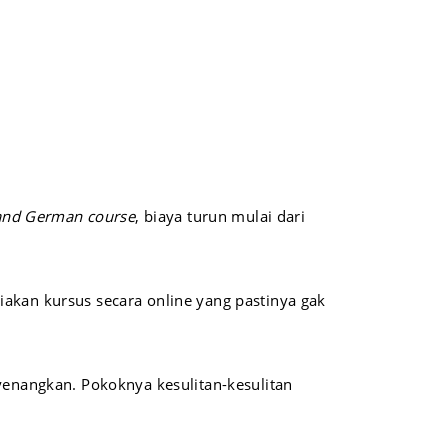
 and German course
, biaya turun mulai dari
iakan kursus secara online yang pastinya gak
nangkan. Pokoknya kesulitan-kesulitan